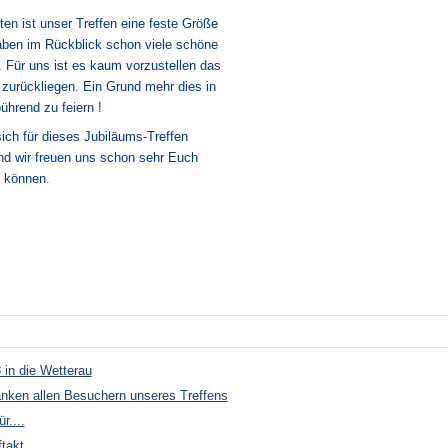
en ist unser Treffen eine feste Größe
ben im Rückblick schon viele schöne
t. Für uns ist es kaum vorzustellen das
zurückliegen. Ein Grund mehr dies in
hrend zu feiern !
sich für dieses Jubiläums-Treffen
und wir freuen uns schon sehr Euch
u können.
 in die Wetterau
anken allen Besuchern unseres Treffens
r....
akt....