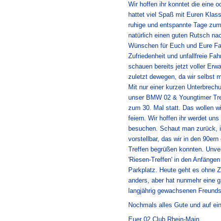
Wir hoffen ihr konntet die eine
hattet viel Spaß mit Euren Klas
ruhige und entspannte Tage zum
natürlich einen guten Rutsch na
Wünschen für Euch und Eure Fam
Zufriedenheit und unfallfreie Fah
schauen bereits jetzt voller Erw
zuletzt dewegen, da wir selbst m
Mit nur einer kurzen Unterbrechu
unser BMW 02 & Youngtimer Tref
zum 30. Mal statt. Das wollen wi
feiern. Wir hoffen ihr werdet un
besuchen. Schaut man zurück, 
vorstellbar, das wir in den 90e
Treffen begrüßen konnten. Unver
'Riesen-Treffen' in den Anfänge
Parkplatz. Heute geht es ohne Zw
anders, aber hat nunmehr eine g
langjährig gewachsenen Freunds
Nochmals alles Gute und auf ei
Euer 02 Club Rhein-Main