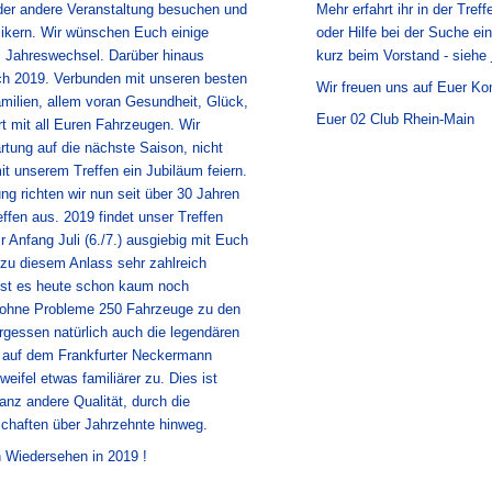
 oder andere Veranstaltung besuchen und
Mehr erfahrt ihr in der Tref
sikern. Wir wünschen Euch einige
oder Hilfe bei der Suche ei
 Jahreswechsel. Darüber hinaus
kurz beim Vorstand - siehe
ch 2019. Verbunden mit unseren besten
Wir freuen uns auf Euer K
ilien, allem voran Gesundheit, Glück,
Euer 02 Club Rhein-Main
rt mit all Euren Fahrzeugen. Wir
artung auf die nächste Saison, nicht
it unserem Treffen ein Jubiläum feiern.
ng richten wir nun seit über 30 Jahren
fen aus. 2019 findet unser Treffen
r Anfang Juli (6./7.) ausgiebig mit Euch
s zu diesem Anlass sehr zahlreich
ist es heute schon kaum noch
rn ohne Probleme 250 Fahrzeuge zu den
gessen natürlich auch die legendären
n auf dem Frankfurter Neckermann
eifel etwas familiärer zu. Dies ist
anz andere Qualität, durch die
chaften über Jahrzehnte hinweg.
n Wiedersehen in 2019 !