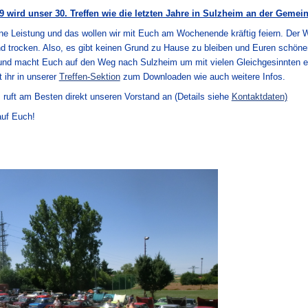
wird unser 30. Treffen wie die letzten Jahre in Sulzheim an der Gemein
ine Leistung und das wollen wir mit Euch am Wochenende kräftig feiern. Der W
 trocken. Also, es gibt keinen Grund zu Hause zu bleiben und Euren schönen
s und macht Euch auf den Weg nach Sulzheim um mit vielen Gleichgesinnten
 ihr in unserer
Treffen-Sektion
zum Downloaden wie auch weitere Infos.
, ruft am Besten direkt unseren Vorstand an (Details siehe
Kontaktdaten)
auf Euch!