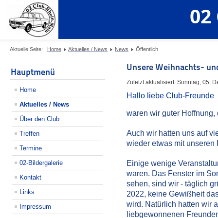
02
Aktuelle Seite:
Home
Aktuelles / News
News
Öffentlich
Unsere Weihnachts- und
Hauptmenü
Zuletzt aktualisiert: Sonntag, 05.
Home
Hallo liebe Club-Freunde
Aktuelles / News
waren wir guter Hoffnung,
Über den Club
Auch wir hatten uns auf vi
Treffen
wieder etwas mit unseren 
Termine
02-Bildergalerie
Einige wenige Veranstaltu
waren. Das Fenster im Som
Kontakt
sehen, sind wir - täglich g
Links
2022, keine Gewißheit das 
wird. Natürlich hatten wir
Impressum
liebgewonnenen Freunden a