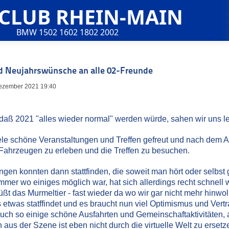
 CLUB RHEIN-MAIN
BMW 1502 1602 1802 2002
 Neujahrswünsche an alle 02-Freunde
 Dezember 2021 19:40
 daß 2021 "alles wieder normal" werden würde, sahen wir uns le
ele schöne Veranstaltungen und Treffen gefreut und nach dem Aus
Fahrzeugen zu erleben und die Treffen zu besuchen.
ngen konnten dann stattfinden, die soweit man hört oder selbst
mer wo einiges möglich war, hat sich allerdings recht schnell 
rüßt das Murmeltier - fast wieder da wo wir gar nicht mehr hinwol
etwas statffindet und es braucht nun viel Optimismus und Vert
 auch so einige schöne Ausfahrten und Gemeinschaftaktivitäten,
us der Szene ist eben nicht durch die virtuelle Welt zu ersetz