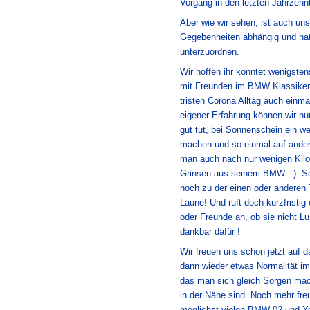
Vorgang in den letzten Jahrzehn
Aber wie wir sehen, ist auch u
Gegebenheiten abhängig und ha
unterzuordnen.
Wir hoffen ihr konntet wenigsten
mit Freunden im BMW Klassiker
tristen Corona Alltag auch einma
eigener Erfahrung können wir nu
gut tut, bei Sonnenschein ein w
machen und so einmal auf ande
man auch nach nur wenigen Kilo
Grinsen aus seinem BMW :-). So
noch zu der einen oder anderen T
Laune! Und ruft doch kurzfristig
oder Freunde an, ob sie nicht Lu
dankbar dafür !
Wir freuen uns schon jetzt auf 
dann wieder etwas Normalität i
das man sich gleich Sorgen ma
in der Nähe sind. Noch mehr fre
möglichst vielen BMW 02 und Yo