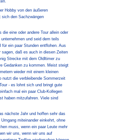
ten.
nser Hobby von den äußeren
t sich den Sachzwängen
s die eine oder andere Tour allein oder
 unternehmen und seid dem teils
l für ein paar Stunden entflohen. Aus
r sagen, daß es auch in diesen Zeiten
enig Strecke mit dem Oldltimer zu
re Gedanken zu kommen. Meist steigt
metern wieder mit einem kleinen
 nutzt die verbleibende Sommerzeit
our - es lohnt sich und bringt gute
 einfach mal ein paar Club-Kollegen
st haben mitzufahren. Viele sind
das nächste Jahr und hoffen sehr das
m Umgang miteinander einkehrt, ohne
chen muss, wenn ein paar Leute mehr
uen wir uns, wenn wir uns auf
ungtimer Treffen wiedersehen können.