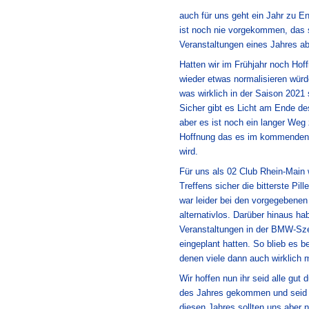
auch für uns geht ein Jahr zu E
ist noch nie vorgekommen, das s
Veranstaltungen eines Jahres a
Hatten wir im Frühjahr noch Hof
wieder etwas normalisieren wür
was wirklich in der Saison 2021 
Sicher gibt es Licht am Ende des
aber es ist noch ein langer Weg 
Hoffnung das es im kommenden 
wird.
Für uns als 02 Club Rhein-Main
Treffens sicher die bitterste Pil
war leider bei den vorgegebene
alternativlos. Darüber hinaus hab
Veranstaltungen in der BMW-Sze
eingeplant hatten. So blieb es b
denen viele dann auch wirklich 
Wir hoffen nun ihr seid alle gut
des Jahres gekommen und seid 
diesen Jahres sollten uns aber 