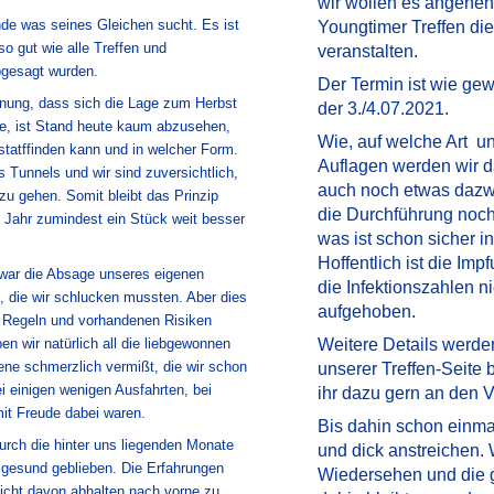
wir wollen es angehe
nde was seines Gleichen sucht. Es ist
Youngtimer Treffen di
o gut wie alle Treffen und
veranstalten.
bgesagt wurden.
Der Termin ist wie ge
fnung, dass sich die Lage zum Herbst
der 3./4.07.2021.
de, ist Stand heute kaum abzusehen,
Wie, auf welche Art u
statffinden kann und in welcher Form.
Auflagen werden wir d
 Tunnels und wir sind zuversichtlich,
auch noch etwas dazw
zu gehen. Somit bleibt das Prinzip
die Durchführung noch
Jahr zumindest ein Stück weit besser
was ist schon sicher i
Hoffentlich ist die Imp
 war die Absage unseres eigenen
die Infektionszahlen 
le, die wir schlucken mussten. Aber dies
aufgehoben.
n Regeln und vorhandenen Risiken
en wir natürlich all die liebgewonnen
Weitere Details werde
ne schmerzlich vermißt, die wir schon
unserer Treffen-Seite
ei einigen wenigen Ausfahrten, bei
ihr dazu gern an den V
mit Freude dabei waren.
Bis dahin schon einma
 durch die hinter uns liegenden Monate
und dick anstreichen. W
gesund geblieben. Die Erfahrungen
Wiedersehen und die 
nicht davon abhalten nach vorne zu