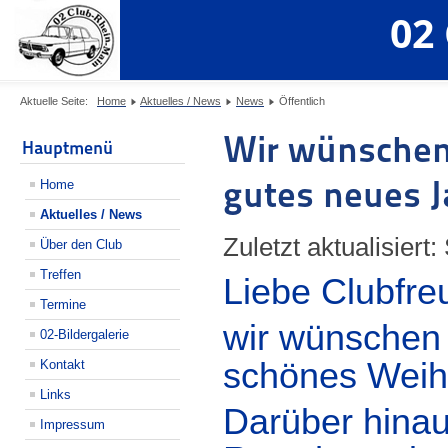
02
Aktuelle Seite:
Home
Aktuelles / News
News
Öffentlich
Wir wünschen 
Hauptmenü
gutes neues J
Home
Aktuelles / News
Zuletzt aktualisier
Über den Club
Treffen
Liebe Clubfre
Termine
wir wünschen E
02-Bildergalerie
schönes Weih
Kontakt
Links
Darüber hinau
Impressum