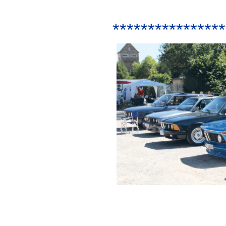
****************