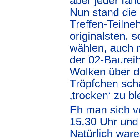
aber jeder fan
Nun stand die
Treffen-Teilne
originalsten, 
wählen, auch 
der 02-Baureih
Wolken über de
Tröpfchen scha
‚trocken‘ zu bl
Eh man sich v
15.30 Uhr und 
Natürlich ware