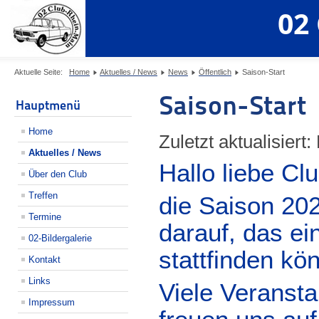
02
Aktuelle Seite:
Home
Aktuelles / News
News
Öffentlich
Saison-Start
Saison-Start
Hauptmenü
Home
Zuletzt aktualisiert:
Aktuelles / News
Hallo liebe Cl
Über den Club
Treffen
die Saison 202
Termine
darauf, das ei
02-Bildergalerie
stattfinden kö
Kontakt
Links
Viele Veransta
Impressum