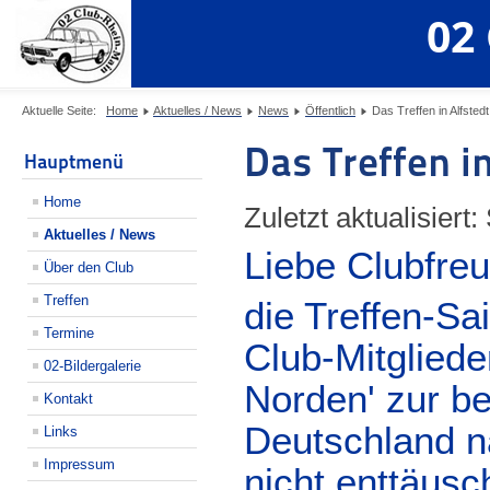
02
Aktuelle Seite:
Home
Aktuelles / News
News
Öffentlich
Das Treffen in Alfstedt
Das Treffen in
Hauptmenü
Home
Zuletzt aktualisiert
Aktuelles / News
Liebe Clubfre
Über den Club
Treffen
die Treffen-Sa
Termine
Club-Mitgliede
02-Bildergalerie
Norden' zur b
Kontakt
Deutschland n
Links
Impressum
nicht enttäusc