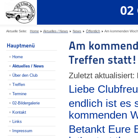
02
Aktuelle Seite:
Home
Aktuelles / News
News
Öffentlich
Am kommenden Wochenen
Am kommenden
Hauptmenü
Treffen statt!
Home
Aktuelles / News
Zuletzt aktualisiert
Über den Club
Treffen
Liebe Clubfre
Termine
endlich ist es
02-Bildergalerie
kommenden Woc
Kontakt
Links
Betankt Eure 
Impressum