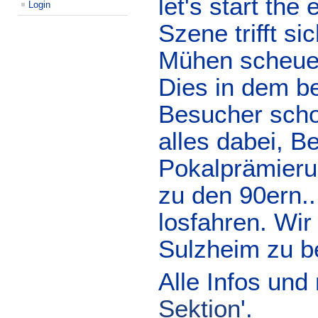
let's start th
Login
Szene trifft s
Mühen scheuen,
Dies in dem b
Besucher scho
alles dabei, B
Pokalprämierun
zu den 90ern..
losfahren. Wir
Sulzheim zu b
Alle Infos und 
Sektion
'.