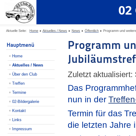
02
Aktuelle Seite:
Home
Aktuelles / News
News
Öffentlich
Programm und weitere D
Programm und
Hauptmenü
Jubiläumstreff
Home
Aktuelles / News
Zuletzt aktualisiert
Über den Club
Treffen
Das Programmheft 
Termine
nun in der
Treffen
02-Bildergalerie
Kontakt
Termin für das Tre
Links
die letzten Jahre
Impressum